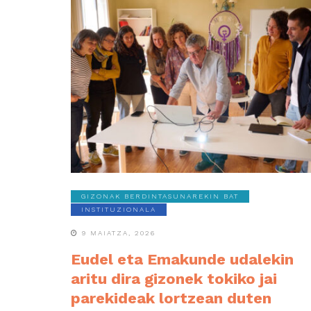
GIZONAK BERDINTASUNAREKIN BAT
INSTITUZIONALA
9 MAIATZA, 2026
Eudel eta Emakunde udalekin
aritu dira gizonek tokiko jai
parekideak lortzean duten