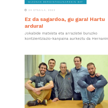
GIZONAK BERDINTASUNAREKIN BAT
24 OTSAILA, 2023
Ez da sagardoa, gu gara! Hartu
ardura!
Jokabide matxista eta arrazistei buruzko
kontzientziazio-kanpaina aurkeztu da Hernanin