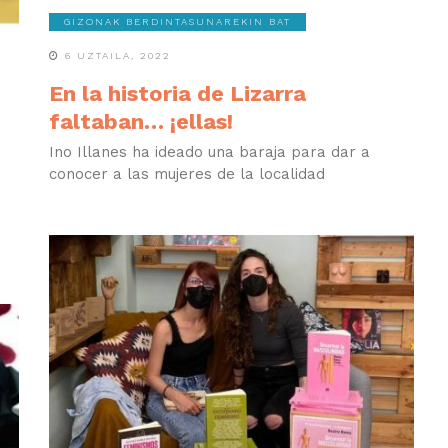
GIZONAK BERDINTASUNAREKIN BAT
6 UZTAILA, 2022
En la historia de Lizarra
faltaban… ¡ellas!
Ino Illanes ha ideado una baraja para dar a
conocer a las mujeres de la localidad