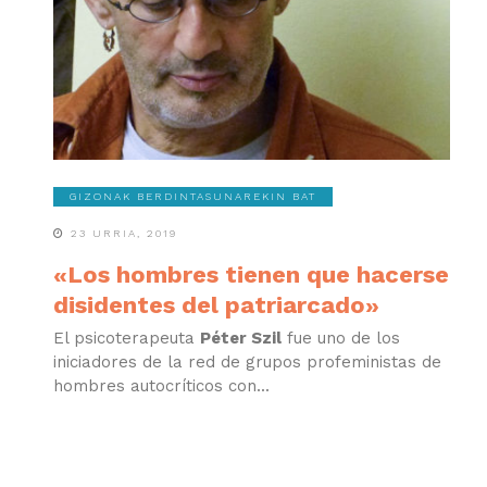
GIZONAK BERDINTASUNAREKIN BAT
23 URRIA, 2019
«Los hombres tienen que hacerse
disidentes del patriarcado»
El psicoterapeuta
Péter Szil
fue uno de los
iniciadores de la red de grupos profeministas de
hombres autocríticos con...