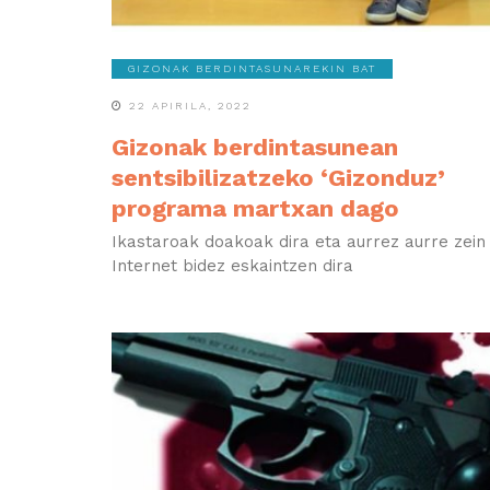
GIZONAK BERDINTASUNAREKIN BAT
22 APIRILA, 2022
Gizonak berdintasunean
sentsibilizatzeko ‘Gizonduz’
programa martxan dago
Ikastaroak doakoak dira eta aurrez aurre zein
Internet bidez eskaintzen dira