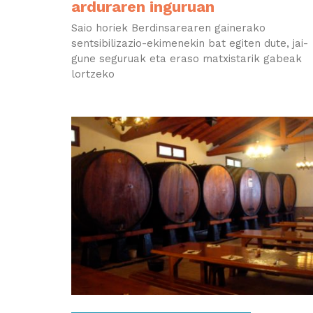
arduraren inguruan
Saio horiek Berdinsarearen gainerako
sentsibilizazio-ekimenekin bat egiten dute, jai-
gune seguruak eta eraso matxistarik gabeak
lortzeko