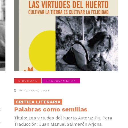
LIBURUAK
PROPOSAMENAK
10 AZAROA, 2023
CRITICA LITERARIA
Palabras como semillas
t
Título: Las virtudes del huerto Autora: Pia Pera
..
Traducción: Juan Manuel Salmerón Arjona