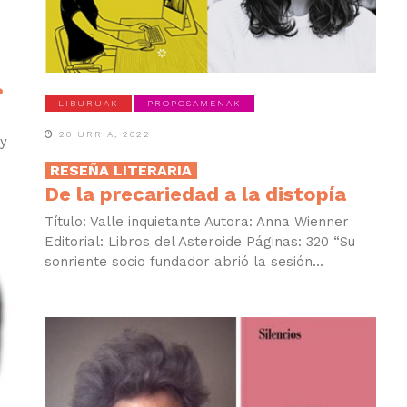
?
LIBURUAK
PROPOSAMENAK
20 URRIA, 2022
 y
RESEÑA LITERARIA
De la precariedad a la distopía
Título: Valle inquietante Autora: Anna Wienner
Editorial: Libros del Asteroide Páginas: 320 “Su
sonriente socio fundador abrió la sesión...