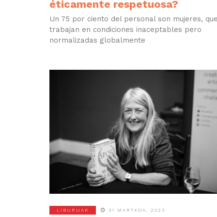
éticamente respetuosa?
Un 75 por ciento del personal son mujeres, qu
trabajan en condiciones inaceptables pero
normalizadas globalmente
LIBURUAK
31 MARTXOA, 2023