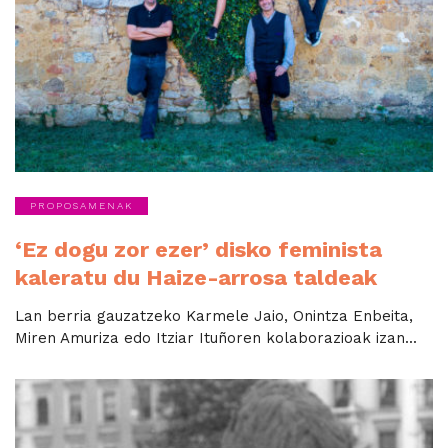
PROPOSAMENAK
‘Ez dogu zor ezer’ disko feminista
kaleratu du Haize-arrosa taldeak
Lan berria gauzatzeko Karmele Jaio, Onintza Enbeita,
Miren Amuriza edo Itziar Ituñoren kolaborazioak izan...