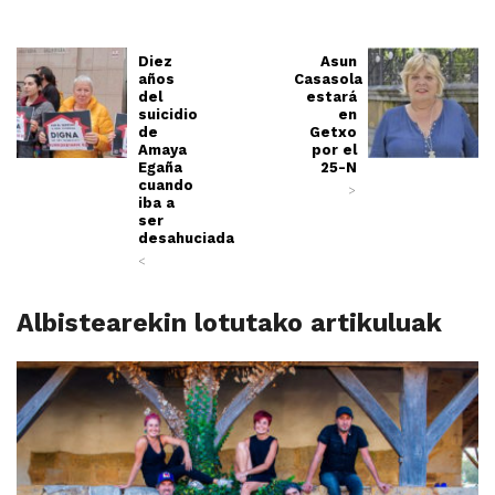
Diez
Asun
años
Casasola
del
estará
suicidio
en
de
Getxo
Amaya
por el
Egaña
25-N
cuando
>
iba a
ser
desahuciada
<
Albistearekin lotutako artikuluak