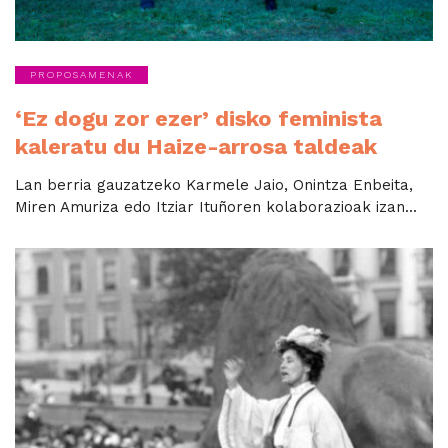
PROPOSAMENAK
‘Ez dogu zor ezer’ disko feminista
kaleratu du Haize-arrosa taldeak
Lan berria gauzatzeko Karmele Jaio, Onintza Enbeita,
Miren Amuriza edo Itziar Ituñoren kolaborazioak izan...