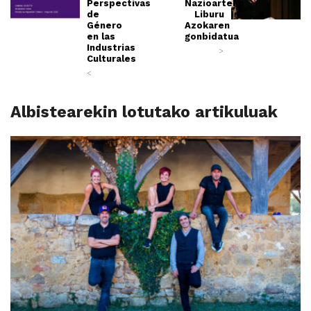
Perspectivas
Nazioarteko
de
Liburu
Género
Azokaren
en las
gonbidatua
Industrias
>
Culturales
<
Albistearekin lotutako artikuluak