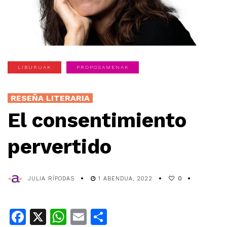
LIBURUAK
PROPOSAMENAK
RESEÑA LITERARIA
El consentimiento
pervertido
JULIA RÍPODAS
1 ABENDUA, 2022
0
Facebook
X
WhatsApp
Email
Share