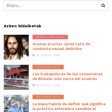
Azken bidalketak
BERRI LABURRAK
Acusan al actor Jared Leto de
conducta sexual delictiva
30 UZTAILA, 2026
EGUNEKO GAIA
Las trabajadoras de las conserveras
de Bizkaia, más cerca del acuerdo
30 UZTAILA, 2026
EGUNEKO GAIA
La importancia de definir qué significa
la práctica enfermera sensible al