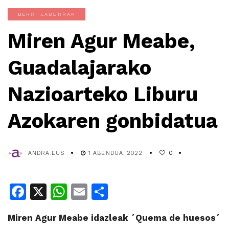
BERRI LABURRAK
Miren Agur Meabe,
Guadalajarako
Nazioarteko Liburu
Azokaren gonbidatua
ANDRA.EUS
1 ABENDUA, 2022
0
Facebook
X
WhatsApp
Email
Share
Miren Agur Meabe idazleak ´Quema de huesos´