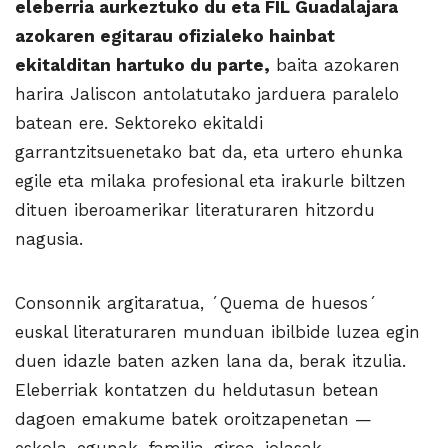
eleberria aurkeztuko du eta FIL Guadalajara
azokaren egitarau ofizialeko hainbat
ekitalditan hartuko du parte,
baita azokaren
harira Jaliscon antolatutako jarduera paralelo
batean ere. Sektoreko ekitaldi
garrantzitsuenetako bat da, eta urtero ehunka
egile eta milaka profesional eta irakurle biltzen
dituen iberoamerikar literaturaren hitzordu
nagusia.
Consonnik argitaratua, ´Quema de huesos´
euskal literaturaren munduan ibilbide luzea egin
duen idazle baten azken lana da, berak itzulia.
Eleberriak kontatzen du heldutasun betean
dagoen emakume batek oroitzapenetan —