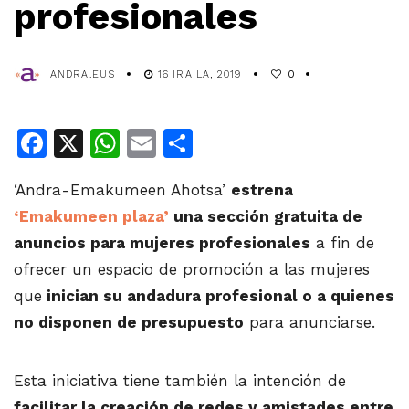
profesionales
ANDRA.EUS
16 IRAILA, 2019
0
Facebook
X
WhatsApp
Email
Share
‘Andra-Emakumeen Ahotsa’
estrena
‘Emakumeen plaza’
una sección gratuita de
anuncios para mujeres profesionales
a fin de
ofrecer un espacio de promoción a las mujeres
que
inician su andadura profesional o a quienes
no disponen de presupuesto
para anunciarse.
Esta iniciativa tiene también la intención de
facilitar la creación de redes y amistades entre