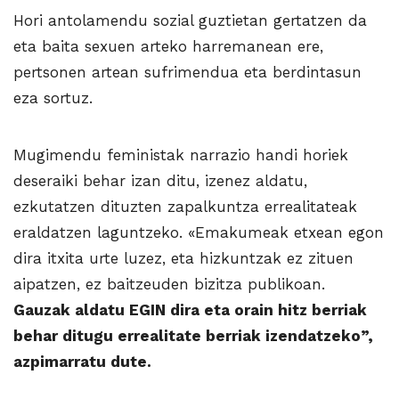
Hori antolamendu sozial guztietan gertatzen da
eta baita sexuen arteko harremanean ere,
pertsonen artean sufrimendua eta berdintasun
eza sortuz.
Mugimendu feministak narrazio handi horiek
deseraiki behar izan ditu, izenez aldatu,
ezkutatzen dituzten zapalkuntza errealitateak
eraldatzen laguntzeko. «Emakumeak etxean egon
dira itxita urte luzez, eta hizkuntzak ez zituen
aipatzen, ez baitzeuden bizitza publikoan.
Gauzak aldatu EGIN dira eta orain hitz berriak
behar ditugu errealitate berriak izendatzeko”,
azpimarratu dute.