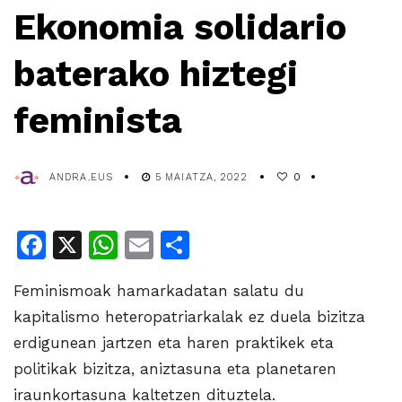
Ekonomia solidario
baterako hiztegi
feminista
ANDRA.EUS
5 MAIATZA, 2022
0
Facebook
X
WhatsApp
Email
Share
Feminismoak hamarkadatan salatu du
kapitalismo heteropatriarkalak ez duela bizitza
erdigunean jartzen eta haren praktikek eta
politikak bizitza, aniztasuna eta planetaren
iraunkortasuna kaltetzen dituztela.