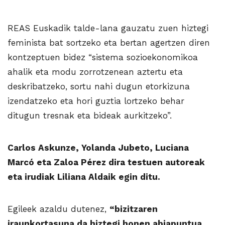
REAS Euskadik talde-lana gauzatu zuen hiztegi
feminista bat sortzeko eta bertan agertzen diren
kontzeptuen bidez “sistema sozioekonomikoa
ahalik eta modu zorrotzenean aztertu eta
deskribatzeko, sortu nahi dugun etorkizuna
izendatzeko eta hori guztia lortzeko behar
ditugun tresnak eta bideak aurkitzeko”.
Carlos Askunze, Yolanda Jubeto, Luciana
Marcó eta Zaloa Pérez dira testuen autoreak
eta irudiak Liliana Aldaik egin ditu.
Egileek azaldu dutenez,
“bizitzaren
iraunkortasuna da hiztegi honen abiapuntua