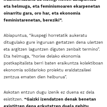
eta helmuga, eta feminismoaren ekarpenetan
oinarritu gara, oro har, eta ekonomia
feministarenetan, bereziki”.
Abiapuntua, “ikuspegi horretatik aukeratu
ditugulako gure inguruan gertatzen dena ulertzen
eta argitzen laguntzen diguten zenbait termino”.
Eta helmuga, “horixe delako ekonomia
postkapitalista berri baten eraikuntza kolektiboan
ekonomia solidarioko proiektu eraldatzaileei
zentzua ematen dien helburua”.
Askotan entzun dugu izenik ez duena ez dela
esistitzen.
“Gaizki izendatzen denak benetan
existitzen dena ezkutatzen duela gehitu