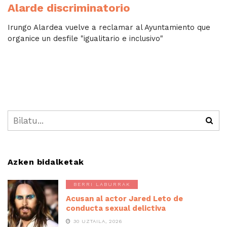
Alarde discriminatorio
Irungo Alardea vuelve a reclamar al Ayuntamiento que
organice un desfile "igualitario e inclusivo"
Azken bidalketak
BERRI LABURRAK
Acusan al actor Jared Leto de
conducta sexual delictiva
30 UZTAILA, 2026