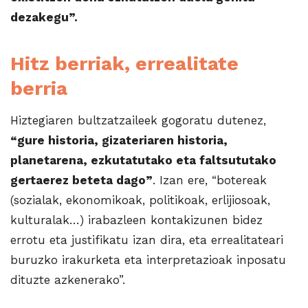
dezakegu”.
Hitz berriak, errealitate
berria
Hiztegiaren bultzatzaileek gogoratu dutenez,
“gure historia, gizateriaren historia,
planetarena, ezkutatutako eta faltsututako
gertaerez beteta dago”
. Izan ere, “botereak
(sozialak, ekonomikoak, politikoak, erlijiosoak,
kulturalak…) irabazleen kontakizunen bidez
errotu eta justifikatu izan dira, eta errealitateari
buruzko irakurketa eta interpretazioak inposatu
dituzte azkenerako”.