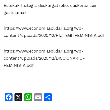
Estekak hiztegia deskargatzeko, euskeraz zein
gastelaniaz:
https://www.economiasolidaria.org/wp-
content/uploads/2020/12/HIZTEGI-FEMINISTA.pdf
https://www.economiasolidaria.org/wp-
content/uploads/2020/12/DICCIONARIO-
FEMINISTA.pdf
Facebook
X
WhatsApp
Email
Share