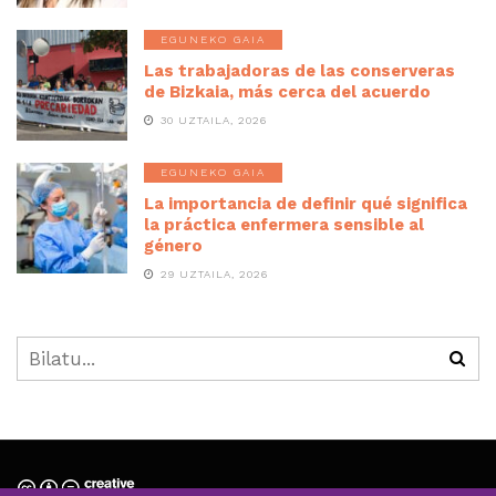
EGUNEKO GAIA
Las trabajadoras de las conserveras
de Bizkaia, más cerca del acuerdo
30 UZTAILA, 2026
EGUNEKO GAIA
La importancia de definir qué significa
la práctica enfermera sensible al
género
29 UZTAILA, 2026