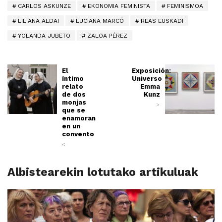
CARLOS ASKUNZE
EKONOMIA FEMINISTA
FEMINISMOA
LILIANA ALDAI
LUCIANA MARCÓ
REAS EUSKADI
YOLANDA JUBETO
ZALOA PÉREZ
El
Exposición:
íntimo
Universo
relato
Emma
de dos
Kunz
monjas
>
que se
enamoran
en un
convento
<
Albistearekin lotutako artikuluak