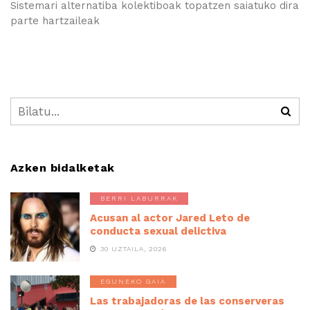
Sistemari alternatiba kolektiboak topatzen saiatuko dira
parte hartzaileak
Azken bidalketak
BERRI LABURRAK
Acusan al actor Jared Leto de
conducta sexual delictiva
30 UZTAILA, 2026
EGUNEKO GAIA
Las trabajadoras de las conserveras