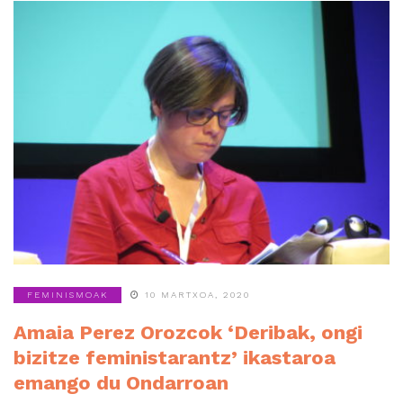
FEMINISMOAK
10 MARTXOA, 2020
Amaia Perez Orozcok ‘Deribak, ongi
bizitze feministarantz’ ikastaroa
emango du Ondarroan