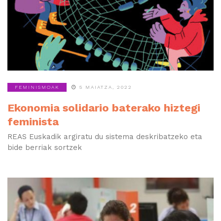
FEMINISMOAK
5 MAIATZA, 2022
Ekonomia solidario baterako hiztegi
feminista
REAS Euskadik argiratu du sistema deskribatzeko eta
bide berriak sortzek