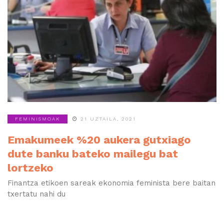
FEMINISMOAK
21 UZTAILA, 2021
Emakumeek %20 aukera gutxiago
dute banku bateko mailegu bat
lortzeko
Finantza etikoen sareak ekonomia feminista bere baitan
txertatu nahi du