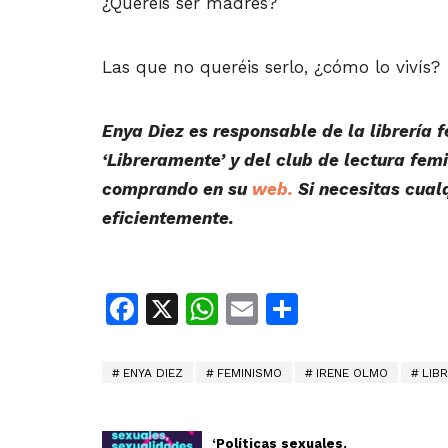
¿Queréis ser madres?
Las que no queréis serlo, ¿cómo lo vivís?
Enya Diez es responsable de la librería 
‘Libreramente’ y del club de lectura fem
comprando en su
web.
Si necesitas cual
eficientemente.
Facebook
X
WhatsApp
Email
Share
ENYA DIEZ
FEMINISMO
IRENE OLMO
LIB
‘Políticas sexuales,