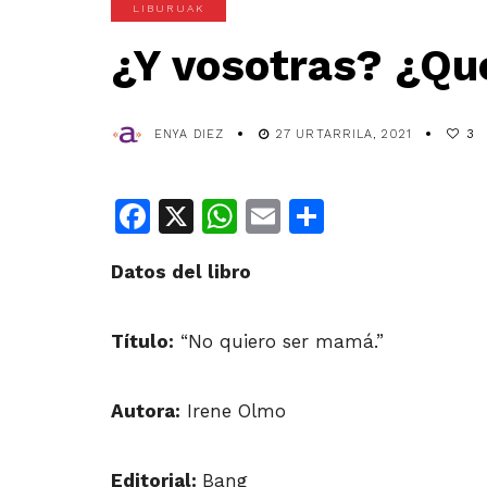
LIBURUAK
¿Y vosotras? ¿Qu
ENYA DIEZ
27 URTARRILA, 2021
3
Facebook
X
WhatsApp
Email
Share
Datos del libro
Título:
“No quiero ser mamá.”
Autora:
Irene Olmo
Editorial:
Bang