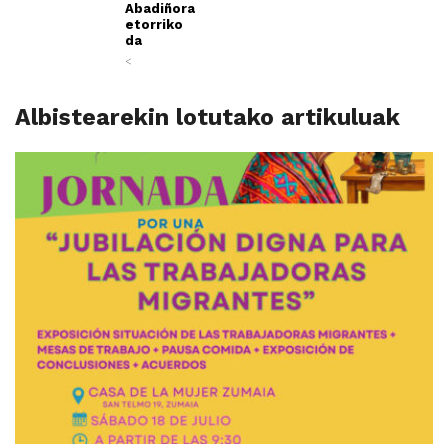
Abadiñora
etorriko
da
<
Albistearekin lotutako artikuluak