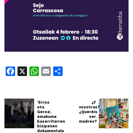
Facebook
X
WhatsApp
Email
Share
‘Erroa
¿Y
eta
vosotras?
Geroa’,
¿Queréis
emakume
ser
baserritarren
madres?
bizipenen
>
dokumentala