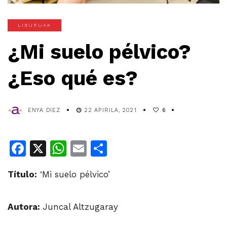
LIBURUAK
¿Mi suelo pélvico?
¿Eso qué es?
ENYA DIEZ
22 APIRILA, 2021
6
Facebook
X
WhatsApp
Email
Share
Título:
‘Mi suelo pélvico’
Autora:
Juncal Altzugaray