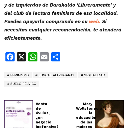
y de izquierdas de Barakaldo ‘Libreramente’ y
del club de lectura feminista de esa localidad.
Puedes apoyarla comprando en su
web.
Si
necesitas cualquier recomendación, te atenderá
eficientemente.
Facebook
X
WhatsApp
Email
Share
FEMINISMO
JUNCAL ALTZUGARAY
SEXUALIDAD
SUELO PÉLVICO
Venta
Mary
de
Wollstonecraft:
óvulos,
la
¿un
educación
negocio
de las
inofensivo?
mujeres