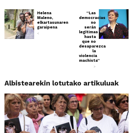
Helena
“Las
Maleno,
democracias
elkartasunaren
no
garaipena
serán
legítimas
<
hasta
que no
desaparezca
la
violencia
machista”
>
Albistearekin lotutako artikuluak