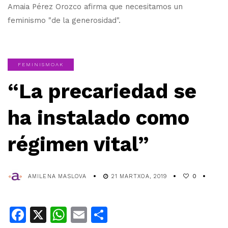
Amaia Pérez Orozco afirma que necesitamos un
feminismo "de la generosidad".
FEMINISMOAK
“La precariedad se
ha instalado como
régimen vital”
AMILENA MASLOVA
21 MARTXOA, 2019
0
Facebook
X
WhatsApp
Email
Share