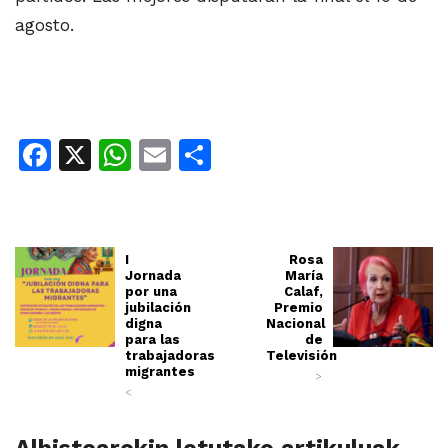
agosto.
Facebook
X
WhatsApp
Email
Share
I
Rosa
Jornada
María
por una
Calaf,
jubilación
Premio
digna
Nacional
para las
de
trabajadoras
Televisión
migrantes
>
<