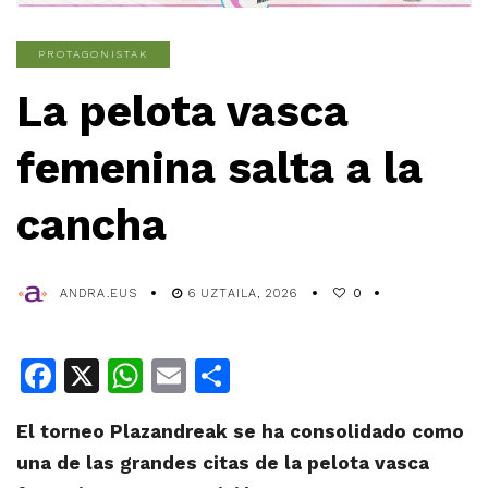
PROTAGONISTAK
La pelota vasca
femenina salta a la
cancha
ANDRA.EUS
6 UZTAILA, 2026
0
Facebook
X
WhatsApp
Email
Share
El torneo Plazandreak se ha consolidado como
una de las grandes citas de la pelota vasca