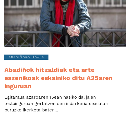
ABADIÑOKO UDALA
Abadiñok hitzaldiak eta arte
eszenikoak eskainiko ditu A25aren
inguruan
Egitaraua azaroaren 15ean hasiko da, jaien
testuinguruan gertatzen den indarkeria sexualari
buruzko ikerketa baten...