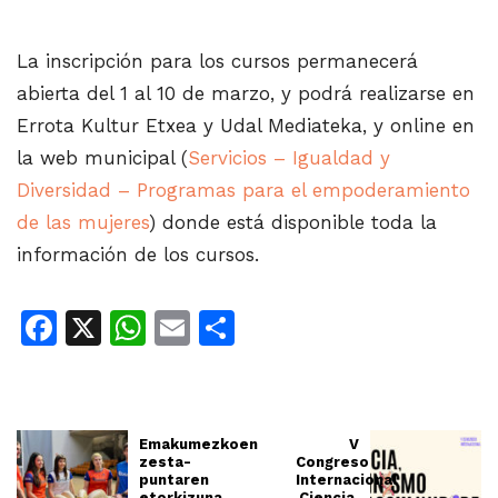
La inscripción para los cursos permanecerá
abierta del 1 al 10 de marzo, y podrá realizarse en
Errota Kultur Etxea y Udal Mediateka, y online en
la web municipal (
Servicios – Igualdad y
Diversidad – Programas para el empoderamiento
de las mujeres
) donde está disponible toda la
información de los cursos.
Facebook
X
WhatsApp
Email
Share
Emakumezkoen
V
zesta-
Congreso
puntaren
Internacional
etorkizuna
Ciencia,