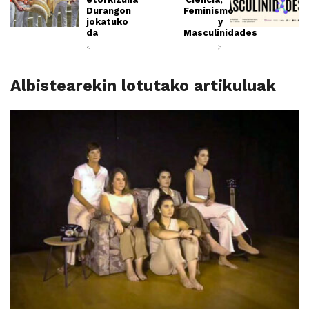
Durangon
Feminismo
jokatuko
y
da
Masculinidades
<
>
Albistearekin lotutako artikuluak