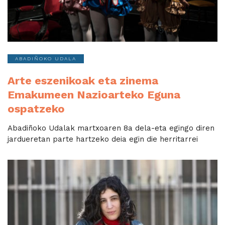
ABADIÑOKO UDALA
Arte eszenikoak eta zinema
Emakumeen Nazioarteko Eguna
ospatzeko
Abadiñoko ​​​​​Udalak martxoaren 8a dela-eta egingo diren
jardueretan parte hartzeko deia egin die herritarrei