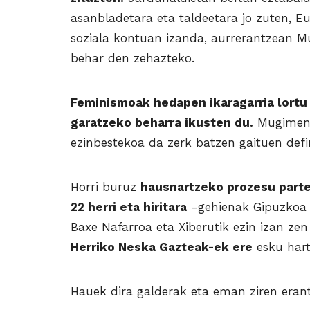
asanbladetara eta taldeetara jo zuten, Eu
soziala kontuan izanda, aurrerantzean M
behar den zehazteko.
Feminismoak hedapen ikaragarria lortu 
garatzeko beharra ikusten du.
Mugimendu
ezinbestekoa da zerk batzen gaituen def
Horri buruz
hausnartzeko prozesu parte
22 herri eta hiritara
-gehienak Gipuzkoa 
Baxe Nafarroa eta Xiberutik ezin izan zen
Herriko Neska Gazteak-ek ere
esku hart
Hauek dira galderak eta eman ziren eran