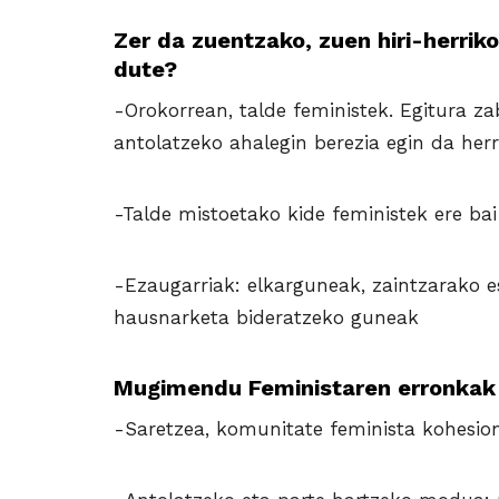
Zer da zuentzako, zuen hiri-herri
dute?
-Orokorrean, talde feministek. Egitura z
antolatzeko ahalegin berezia egin da herr
-Talde mistoetako kide feministek ere bai
-Ezaugarriak: elkarguneak, zaintzarako es
hausnarketa bideratzeko guneak
Mugimendu Feministaren erronkak 
-Saretzea, komunitate feminista kohesio