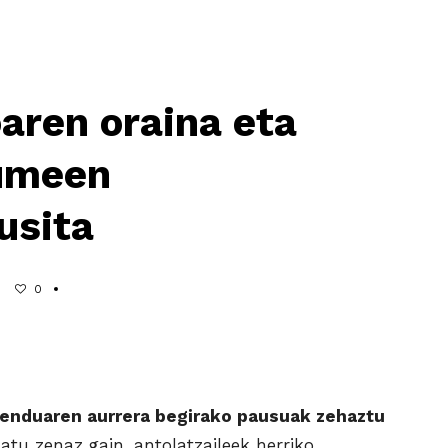
aren oraina eta
umeen
usita
0
nduaren aurrera begirako pausuak zehaztu
tu zenaz gain, antolatzaileek herriko