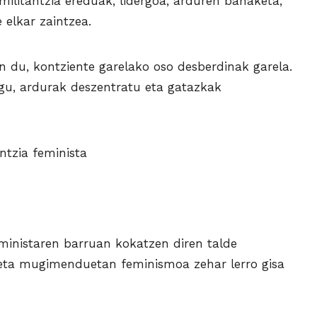
ilitantzia ereduak, lidergoa, arduren banaketa,
 elkar zaintzea.
 du, kontziente garelako oso desberdinak garela.
ugu, ardurak deszentratu eta gatazkak
ntzia feminista
inistaren barruan kokatzen diren talde
e eta mugimenduetan feminismoa zehar lerro gisa