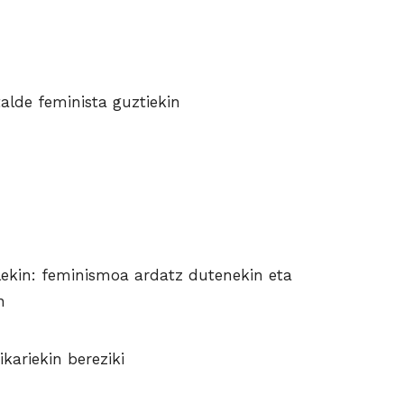
alde feminista guztiekin
kin: feminismoa ardatz dutenekin eta
n
kariekin bereziki