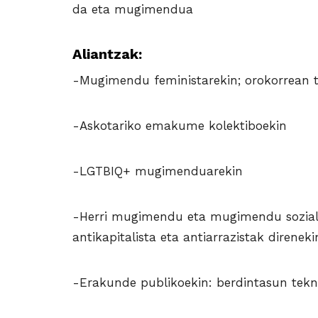
da eta mugimendua
Aliantzak:
-Mugimendu feministarekin; orokorrean t
-Askotariko emakume kolektiboekin
-LGTBIQ+ mugimenduarekin
-Herri mugimendu eta mugimendu soziale
antikapitalista eta antiarrazistak direneki
-Erakunde publikoekin: berdintasun tekni