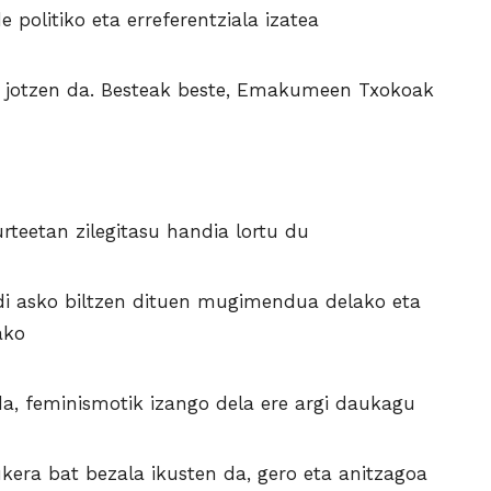
politiko eta erreferentziala izatea
t jotzen da. Besteak beste, Emakumeen Txokoak
rteetan zilegitasu handia lortu du
di asko biltzen dituen mugimendua delako eta
ako
a, feminismotik izango dela ere argi daukagu
ukera bat bezala ikusten da, gero eta anitzagoa