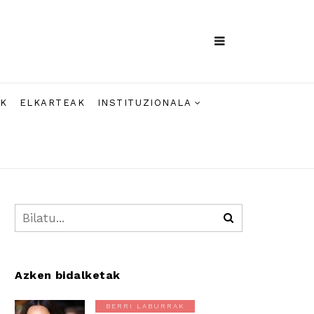
AK
ELKARTEAK
INSTITUZIONALA
Azken bidalketak
BERRI LABURRAK