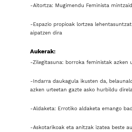
-Aitortza: Mugimendu Feminista mintzaide 
-Espazio propioak lortzea lehentasuntza
aipatzen dira
Aukerak:
-Zilegitasuna: borroka feministak azken u
-Indarra daukagula ikusten da, belaunal
azken urteetan gazte asko hurbildu direl
-Aldaketa: Errotiko aldaketa emango bad
-Askotarikoak eta anitzak izatea beste a