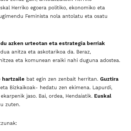
skal Herriko egoera politiko, ekonomiko eta
ugimendu Feminista nola antolatu eta osatu
du azken urteotan eta estrategia berriak
a anitza eta askotarikoa da. Beraz,
initzea eta komunean eraiki nahi duguna adostea.
 hartzaile
bat egin zen zenbait herritan.
Guztira
eta Bizkaikoak- hedatu zen ekimena. Lapurdi,
 ekarpenik jaso. Bai, ordea, Hendaiatik.
Euskal
u zuten.
tzunak: