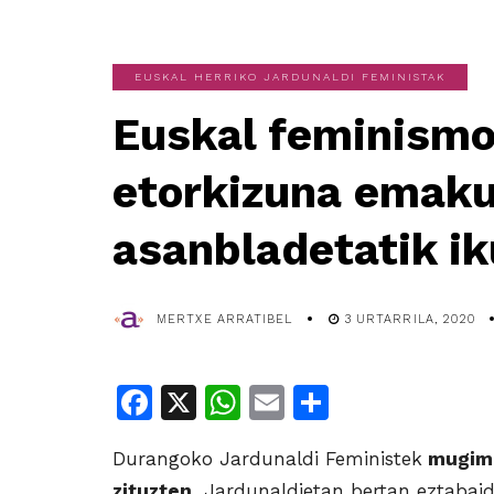
EUSKAL HERRIKO JARDUNALDI FEMINISTAK
Euskal feminismo
etorkizuna emak
asanbladetatik ik
MERTXE ARRATIBEL
3 URTARRILA, 2020
Facebook
X
WhatsApp
Email
Share
Durangoko Jardunaldi Feministek
mugime
zituzten.
Jardunaldietan bertan eztabaida