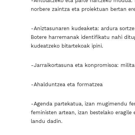
-Antolatzeko eta parte hartzeko modua: m
norbere zaintza eta proiektuan bertan ere
-Aniztasunaren kudeaketa: ardura sortzen
Botere harremanak identifikatu nahi dit
kudeatzeko bitartekoak ipini.
-Jarraikortasuna eta konpromisoa: milita
-Ahalduntzea eta formatzea
-Agenda partekatua, izan mugimendu fem
feministen artean, izan bestelako eragil
landu dadin.