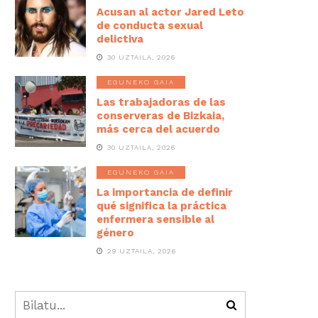
Acusan al actor Jared Leto
de conducta sexual
delictiva
30 UZTAILA, 2026
EGUNEKO GAIA
Las trabajadoras de las
conserveras de Bizkaia,
más cerca del acuerdo
30 UZTAILA, 2026
EGUNEKO GAIA
La importancia de definir
qué significa la práctica
enfermera sensible al
género
29 UZTAILA, 2026