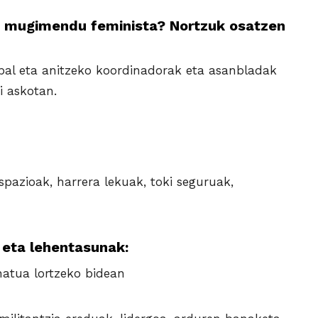
ko mugimendu feminista? Nortzuk osatzen
abal eta anitzeko koordinadorak eta asanbladak
i askotan.
pazioak, harrera lekuak, toki seguruak,
eta lehentasunak:
natua lortzeko bidean