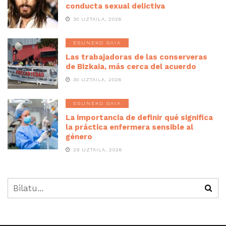
conducta sexual delictiva
30 UZTAILA, 2026
EGUNEKO GAIA
Las trabajadoras de las conserveras
de Bizkaia, más cerca del acuerdo
30 UZTAILA, 2026
EGUNEKO GAIA
La importancia de definir qué significa
la práctica enfermera sensible al
género
29 UZTAILA, 2026