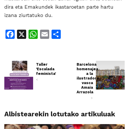
dira eta Emakundek ikastaroetan parte hartu
izana ziurtatuko du.
Facebook
X
WhatsApp
Email
Share
Taller
Barcelona
'Escalada
homenajea
feminista'
a la
ilustradora
<
vasca
Amaia
Arrazola
>
Albistearekin lotutako artikuluak