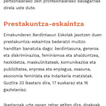
pertsonalerako zein profesionalerako baliagarriak
direla uste dute.
Prestakuntza-eskaintza
Emakunderen Berdintasun Eskolak jasotzen duen
prestakuntza-eskaintza bederatzi multzo
handitan banatuta dago: berdintasuna, generoa
eta diskriminazioa, feminismoa eta ahalduntzea,
hezkidetza, maskulinitateak, komunikazioa eta
publizitatea, enpresa eta enplegua, osasuna,
ekonomia feminista eta indarkeria matxistak.
Guztira 33 ikastaro dira, 17 euskaraz eta 16
gaztelaniaz.
Ikastaroak urte osoan zehar egiten dira, doakoak