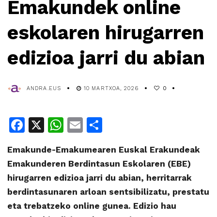
Emakundek online
eskolaren hirugarren
edizioa jarri du abian
ANDRA.EUS
10 MARTXOA, 2026
0
Facebook
X
WhatsApp
Email
Share
Emakunde-Emakumearen Euskal Erakundeak
Emakunderen Berdintasun Eskolaren (EBE)
hirugarren edizioa jarri du abian, herritarrak
berdintasunaren arloan sentsibilizatu, prestatu
eta trebatzeko online gunea. Edizio hau