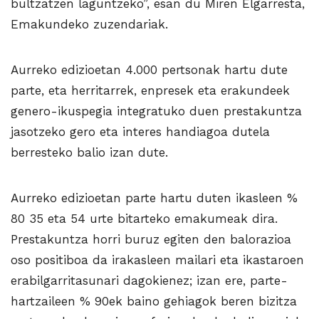
bultzatzen laguntzeko”, esan du Miren Elgarresta,
Emakundeko zuzendariak.
Aurreko edizioetan 4.000 pertsonak hartu dute
parte, eta herritarrek, enpresek eta erakundeek
genero-ikuspegia integratuko duen prestakuntza
jasotzeko gero eta interes handiagoa dutela
berresteko balio izan dute.
Aurreko edizioetan parte hartu duten ikasleen %
80 35 eta 54 urte bitarteko emakumeak dira.
Prestakuntza horri buruz egiten den balorazioa
oso positiboa da irakasleen mailari eta ikastaroen
erabilgarritasunari dagokienez; izan ere, parte-
hartzaileen % 90ek baino gehiagok beren bizitza