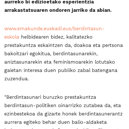
aurreko bi edizioetako esperientzia
arrakastatsuaren ondoren jarriko da abian.
www.emakunde.euskadi.eus/berdintasun-
eskola
helbidearen bidez, kalitatezko
prestakuntza eskaintzen da, doakoa eta pertsona
bakoitzari egokitua, berdintasunarekin,
aniztasunarekin eta feminismoarekin lotutako
gaietan interesa duen publiko zabal batengana
zuzendua.
“Berdintasunari buruzko prestakuntza
berdintasun-politiken oinarrizko zutabea da, eta
ezinbestekoa da gizarte honek berdintasunerantz
aurrera egiteko behar duen balio-aldaketa