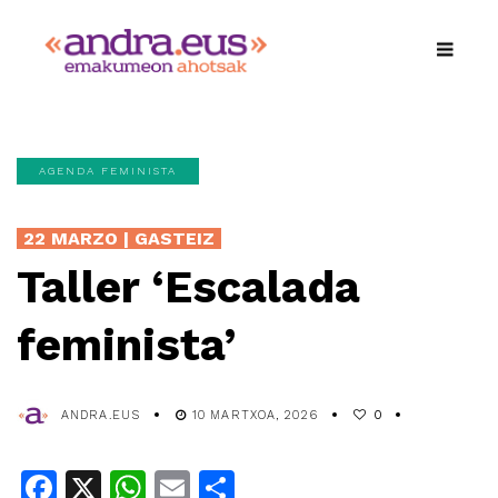
AGENDA FEMINISTA
22 MARZO | GASTEIZ
Taller ‘Escalada
feminista’
ANDRA.EUS
10 MARTXOA, 2026
0
Facebook
X
WhatsApp
Email
Share