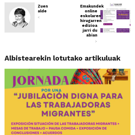
Zuen
Emakundek
alde
online
eskolaren
<
hirugarren
edizioa
jarri du
abian
>
Albistearekin lotutako artikuluak