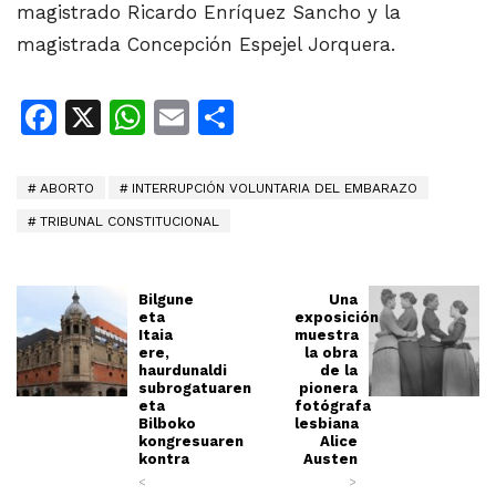
magistrado Ricardo Enríquez Sancho y la
magistrada Concepción Espejel Jorquera.
Facebook
X
WhatsApp
Email
Share
ABORTO
INTERRUPCIÓN VOLUNTARIA DEL EMBARAZO
TRIBUNAL CONSTITUCIONAL
Bilgune
Una
eta
exposición
Itaia
muestra
ere,
la obra
haurdunaldi
de la
subrogatuaren
pionera
eta
fotógrafa
Bilboko
lesbiana
kongresuaren
Alice
kontra
Austen
<
>