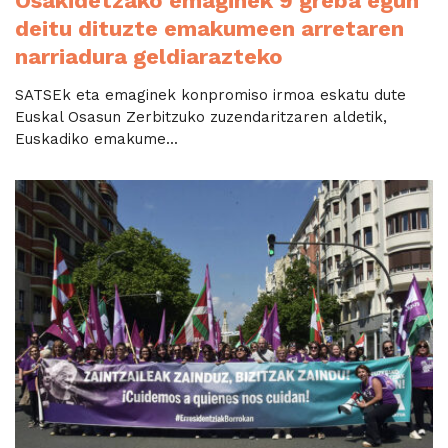
Osakidetzako emaginek 9 greba egun
deitu dituzte emakumeen arretaren
narriadura geldiarazteko
SATSEk eta emaginek konpromiso irmoa eskatu dute
Euskal Osasun Zerbitzuko zuzendaritzaren aldetik,
Euskadiko emakume...