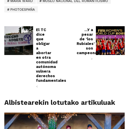
MARIA WARD
MUSEO NACIONAL DEL ROMANTICISMO
PHOTOESPAÑA
El TC
…Y a
dice
pesar
que
de ‘los
obligar
Rubiales’
a
son
abortar
campeonas
en otra
>
comunidad
autónoma
vulnera
derechos
fundamentales
<
Albistearekin lotutako artikuluak