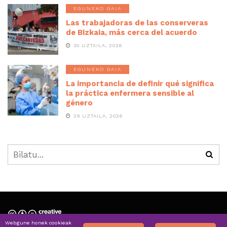
EGUNEKO GAIA
Las trabajadoras de las conserveras
de Bizkaia, más cerca del acuerdo
30 UZTAILA, 2026
EGUNEKO GAIA
La importancia de definir qué significa
la práctica enfermera sensible al
género
29 UZTAILA, 2026
Webgune honek cookieak
Nortzuk gara » Quiénes somos