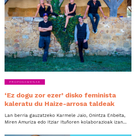
PROPOSAMENAK
‘Ez dogu zor ezer’ disko feminista
kaleratu du Haize-arrosa taldeak
Lan berria gauzatzeko Karmele Jaio, Onintza Enbeita,
Miren Amuriza edo Itziar Ituñoren kolaborazioak izan...