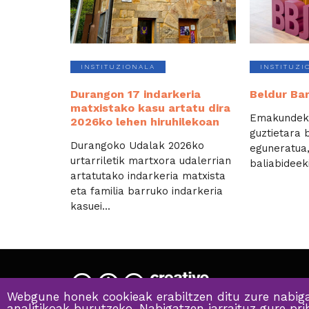
INSTITUZIONALA
INSTITUZI
Durangon 17 indarkeria
Beldur Bar
matxistako kasu artatu dira
Emakundek 
2026ko lehen hiruhilekoan
guztietara b
Durangoko Udalak 2026ko
eguneratua,
urtarriletik martxora udalerrian
baliabideek
artatutako indarkeria matxista
eta familia barruko indarkeria
kasuei...
Webgune honek cookieak erabiltzen ditu zure nabiga
analitikoak burutzeko. Nabigatzen jarraituz gure pr