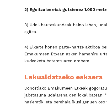
2) Egoitza berriak gutxienez 1.000 metr
3) Udal-hauteskundeak baino lehen, udal
egitea.
4) Elkarte honen parte-hartze aktiboa be
Emakumeen Etxean
azken hamahiru urt
kudeaketa bateratuaren arabera.
Lekualdatzeko eskaera
Donostiako Emakumeen Etxeak gogoratu 
jabetasuna udalarena den lokal batean. 
hasieratik, eta berehala ikusi genuen oso 