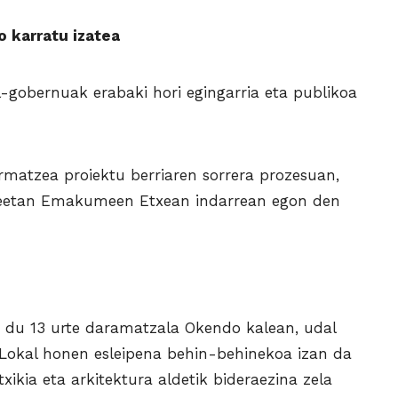
o karratu izatea
-gobernuak erabaki hori egingarria eta publikoa
rmatzea proiektu berriaren sorrera prozesuan,
eetan Emakumeen Etxean indarrean egon den
du 13 urte daramatzala Okendo kalean, udal
“Lokal honen esleipena behin-behinekoa izan da
txikia eta arkitektura aldetik bideraezina zela