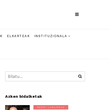
AK
ELKARTEAK
INSTITUZIONALA
Azken bidalketak
BERRI LABURRAK