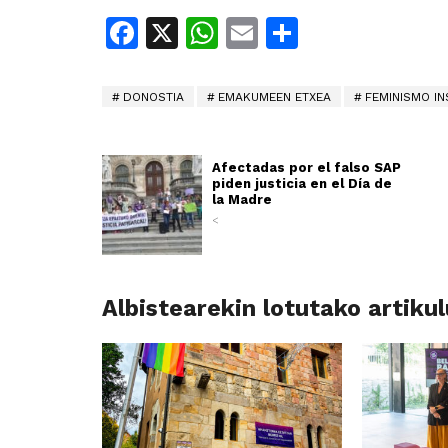
Facebook
X
WhatsApp
Email
Share
DONOSTIA
EMAKUMEEN ETXEA
FEMINISMO IN
Afectadas por el falso SAP
piden justicia en el Día de
la Madre
<
Albistearekin lotutako artiku