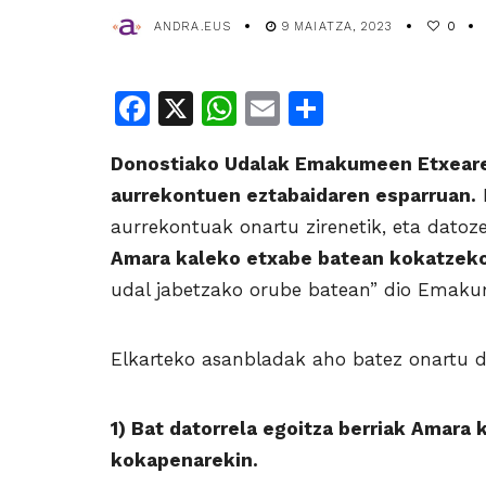
ANDRA.EUS
9 MAIATZA, 2023
0
Facebook
X
WhatsApp
Email
Share
Donostiako Udalak Emakumeen Etxeare
aurrekontuen eztabaidaren esparruan.
H
aurrekontuak onartu zirenetik, eta dato
Amara kaleko etxabe batean kokatzeko
udal jabetzako orube batean” dio Emaku
Elkarteko asanbladak aho batez onartu d
1) Bat datorrela egoitza berriak Amara
kokapenarekin.