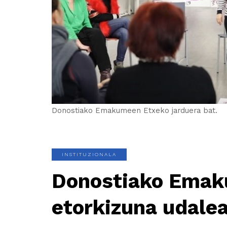
Donostiako Emakumeen Etxeko jarduera bat.
INSTITUZIONALA
Donostiako Emak
etorkizuna udale