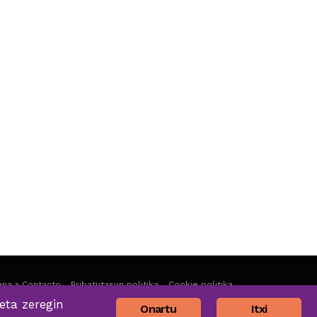
na » Contacto
Pribatutasun politika
Cookie politika
eta zeregin
Onartu
Itxi