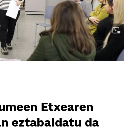
umeen Etxearen
an eztabaidatu da