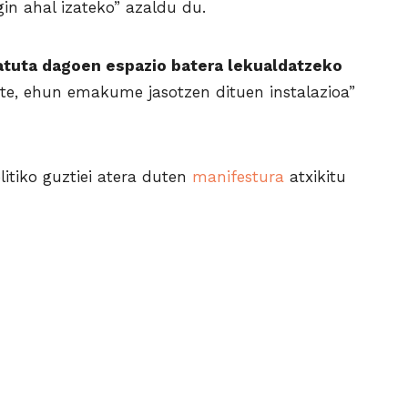
in ahal izateko” azaldu du.
atuta dagoen espazio batera lekualdatzeko
te, ehun emakume jasotzen dituen instalazioa”
litiko guztiei atera duten
manifestura
atxikitu