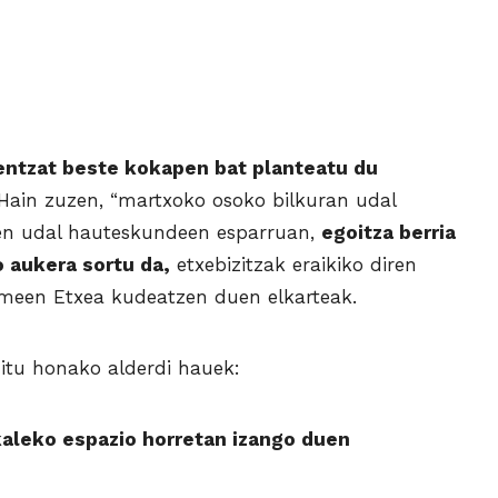
ntzat beste kokapen bat planteatu du
ain zuzen, “martxoko osoko bilkuran udal
zen udal hauteskundeen esparruan,
egoitza berria
 aukera sortu da,
etxebizitzak eraikiko diren
meen Etxea kudeatzen duen elkarteak.
itu honako alderdi hauek:
 kaleko espazio horretan izango duen