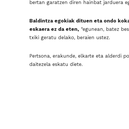
bertan garatzen diren hainbat jarduera eg
Baldintza egokiak dituen eta ondo kok
eskaera ez da eten,
“egunean, batez bes
txiki geratu delako, beraien ustez.
Pertsona, erakunde, elkarte eta alderdi po
daitezela eskatu diete.