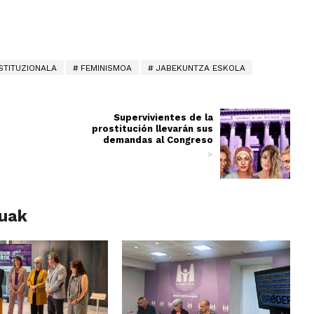
STITUZIONALA
FEMINISMOA
JABEKUNTZA ESKOLA
Supervivientes de la
prostitución llevarán sus
demandas al Congreso
>
luak