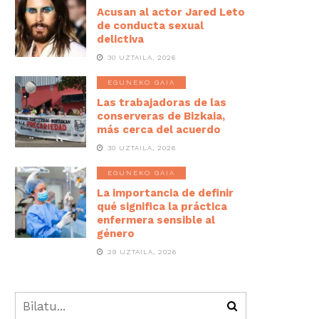
Acusan al actor Jared Leto
de conducta sexual
delictiva
30 UZTAILA, 2026
EGUNEKO GAIA
Las trabajadoras de las
conserveras de Bizkaia,
más cerca del acuerdo
30 UZTAILA, 2026
EGUNEKO GAIA
La importancia de definir
qué significa la práctica
enfermera sensible al
género
29 UZTAILA, 2026