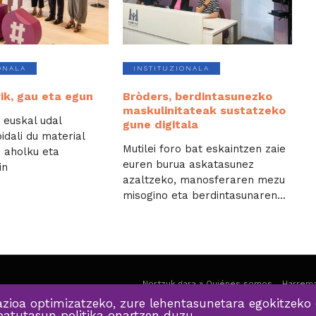
ONALA
INSTITUZIONALA
ik, gau eta egun
Bròders, berdintasunezko
maskulinitateak sustatzeko
euskal udal
gune digitala
idali du material
Mutilei foro bat eskaintzen zaie
 aholku eta
euren burua askatasunez
in
azaltzeko, manosferaren mezu
misogino eta berdintasunaren...
Nortzuk gara » Quiénes somos
Harrema
zioa optimizatzeko, zure lehentasunetara egokitzeko 
ibatutasun politika onartzen duzu.