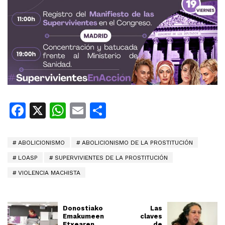
Facebook
X
WhatsApp
Email
Share
ABOLICIONISMO
ABOLICIONISMO DE LA PROSTITUCIÓN
LOASP
SUPERVIVIENTES DE LA PROSTITUCIÓN
VIOLENCIA MACHISTA
Donostiako
Las
Emakumeen
claves
Etxearen
de