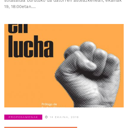
solasaldia burutuko da datorren asteazkenean, ekainak
19, 18:00etan....
PROPOSAMENAK
14 EKAINA, 2019