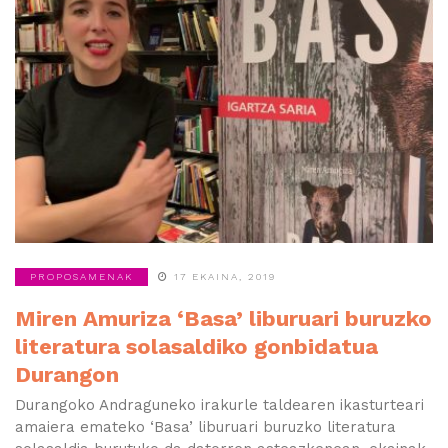
PROPOSAMENAK
17 EKAINA, 2019
Miren Amuriza ‘Basa’ liburuari buruzko
literatura solasaldiko gonbidatua
Durangon
Durangoko Andraguneko irakurle taldearen ikasturteari
amaiera emateko ‘Basa’ liburuari buruzko literatura