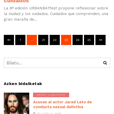
cuidados
La 8ª edición URBANBATfest propone reflexionar sobre
la ciudad y los cuidados. Cuidados que comprenden, una
gran maraña de...
1
…
21
22
23
24
25
Azken bidalketak
BERRI LABURRAK
Acusan al actor Jared Leto de
conducta sexual delictiva
30 UZTAILA, 2026