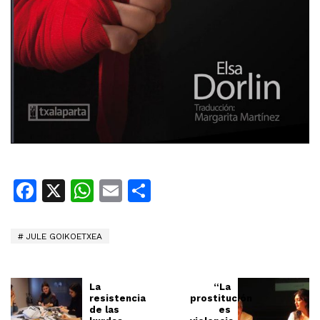
Facebook
X
WhatsApp
Email
Share
JULE GOIKOETXEA
La
“La
resistencia
prostitución
de las
es