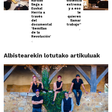
kurdas
violencia
llega a
extrema
Euskal
y a eso
Herria a
le
través
quieren
del
llamar
documental
trabajo”
‘Semillas
>
de la
Revolución’
<
Albistearekin lotutako artikuluak