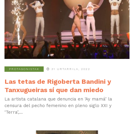
PROTAGONISTAK
31 URTARRILA, 2022
Las tetas de Rigoberta Bandini y
Tanxugueiras sí que dan miedo
La artista catalana que denuncia en ‘Ay mamá’ la
censura del pecho femenino en pleno siglo XXI y
‘Terra’,...