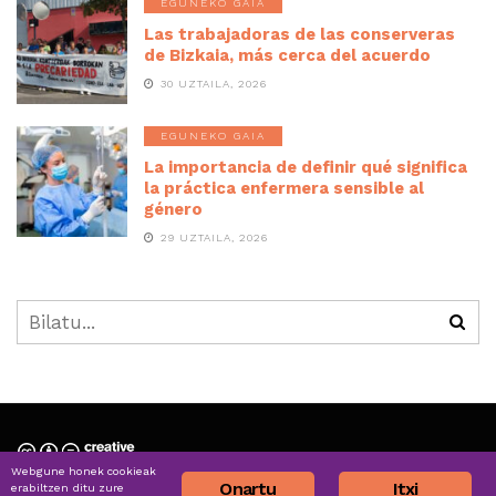
EGUNEKO GAIA
Las trabajadoras de las conserveras
de Bizkaia, más cerca del acuerdo
30 UZTAILA, 2026
EGUNEKO GAIA
La importancia de definir qué significa
la práctica enfermera sensible al
género
29 UZTAILA, 2026
Webgune honek cookieak
Nortzuk gara » Quiénes somos
Onartu
Itxi
erabiltzen ditu zure