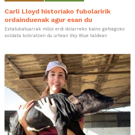
Carli Lloyd historiako fubolaririk
ordainduenak agur esan du
Estatubatuarrak milioi erdi dolarreko baino gehiagoko
soldata kobratzen du urtean Sky Blue taldean