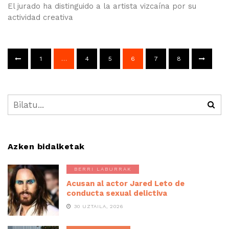
El jurado ha distinguido a la artista vizcaína por su
actividad creativa
1
…
4
5
6
7
8
Azken bidalketak
BERRI LABURRAK
Acusan al actor Jared Leto de
conducta sexual delictiva
30 UZTAILA, 2026