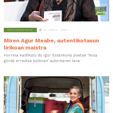
PROTAGONISTAK
14 URRIA, 2021
Miren Agur Meabe, autentikotasun
lirikoan maistra
Horrela kalifikatu du Igor Estankona poetak ‘Nola
gorde errautsa kolkoan’ autorearen lana