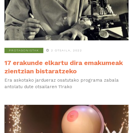
PROTAGONISTAK
2 OTSAILA, 2022
17 erakunde elkartu dira emakumeak
zientzian bistaratzeko
Era askotako jardueraz osatutako programa zabala
antolatu dute otsailaren 11rako