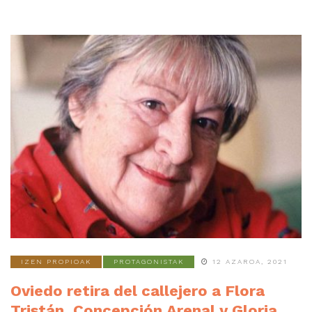
IZEN PROPIOAK
PROTAGONISTAK
12 AZAROA, 2021
Oviedo retira del callejero a Flora
Tristán, Concepción Arenal y Gloria