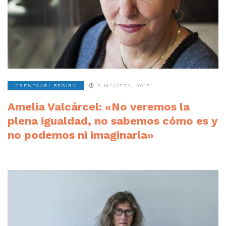
PRENTSARI BEGIRA
2 MAIATZA, 2019
Amelia Valcárcel: «No veremos la
plena igualdad, no sabemos cómo es y
no podemos ni imaginarla»