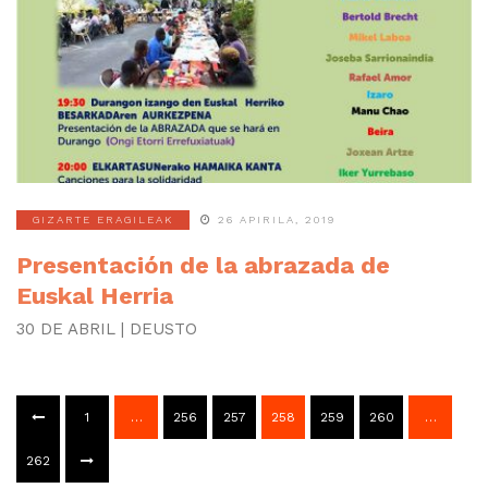
GIZARTE ERAGILEAK
26 APIRILA, 2019
Presentación de la abrazada de
Euskal Herria
30 DE ABRIL | DEUSTO
1
…
256
257
258
259
260
…
262