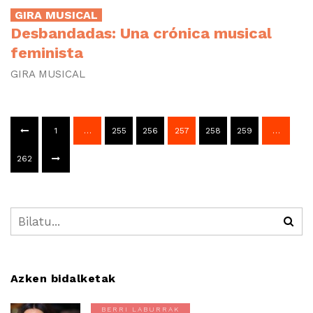
GIRA MUSICAL
Desbandadas: Una crónica musical
feminista
GIRA MUSICAL
1
…
255
256
257
258
259
…
262
Azken bidalketak
BERRI LABURRAK