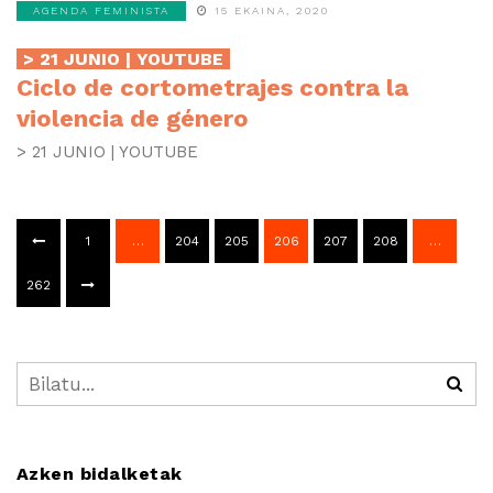
AGENDA FEMINISTA
15 EKAINA, 2020
> 21 JUNIO | YOUTUBE
Ciclo de cortometrajes contra la
violencia de género
> 21 JUNIO | YOUTUBE
1
…
204
205
206
207
208
…
262
Azken bidalketak