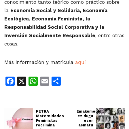
conocimiento tanto teórico como práctico sobre
la
Economía Social y Solidaria, Economía
Ecológica, Economía Feminista, la
Responsabilidad Social Corporativa y la
Inversión Socialmente Responsable
, entre otras
cosas.
Más información y matricula
aquí
Facebook
X
WhatsApp
Email
Share
PETRA
Emakumeok
Maternidades
ez dugu
Feministas
ezer
recrimina
asmatu