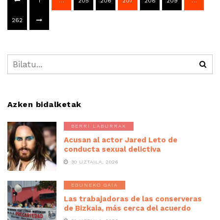
1
…
205
206
207
208
209
…
262
Azken bidalketak
BERRI LABURRAK
Acusan al actor Jared Leto de
conducta sexual delictiva
30 UZTAILA, 2026
EGUNEKO GAIA
Las trabajadoras de las conserveras
de Bizkaia, más cerca del acuerdo