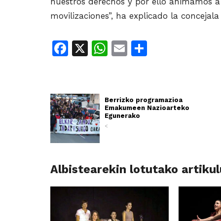
nuestros derechos y por ello animamos a 
movilizaciones”, ha explicado la concejala
Facebook
X
WhatsApp
Email
Share
Berrizko programazioa
Emakumeen Nazioarteko
Egunerako
<
Albistearekin lotutako artiku