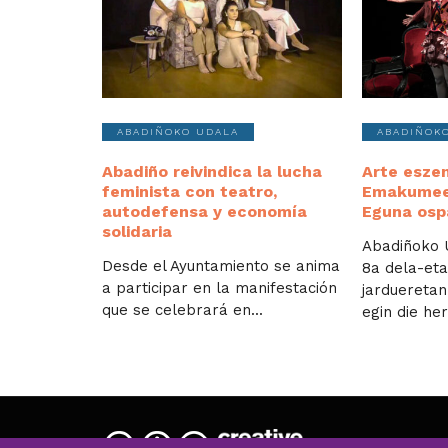
ABADIÑOKO UDALA
ABADIÑOK
Abadiño reivindica la lucha
Arte esze
feminista con teatro,
Emakumee
autodefensa y economía
Eguna osp
solidaria
Abadiñoko ​​
Desde el Ayuntamiento se anima
8a dela-eta
a participar en la manifestación
jardueretan
que se celebrará en...
egin die her