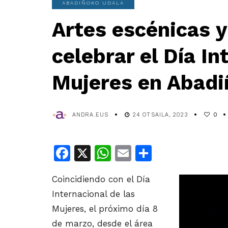
ABADIÑOKO UDALA
Artes escénicas y
celebrar el Día In
Mujeres en Abadi
ANDRA.EUS
24 OTSAILA, 2023
0
Facebook
X
WhatsApp
Email
Share
Coincidiendo con el Día
Internacional de las
Mujeres, el próximo día 8
de marzo, desde el área