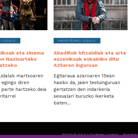
O UDALA
ABADIÑOKO UDALA
nikoak eta zinema
Abadiñok hitzaldiak eta arte
n Nazioarteko
eszenikoak eskainiko ditu
atzeko
A25aren inguruan
​​​Udalak martxoaren
Egitaraua azaroaren 15ean
 egingo diren
hasiko da, jaien testuinguruan
 parte hartzeko deia
gertatzen den indarkeria
ritarrei
sexualari buruzko ikerketa
baten...
Nortzuk gara » Quiénes somos
Harrema