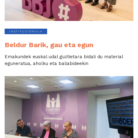
INSTITUZIONALA
Beldur Barik, gau eta egun
Emakundek euskal udal guztietara bidali du material
eguneratua, aholku eta baliabideekin