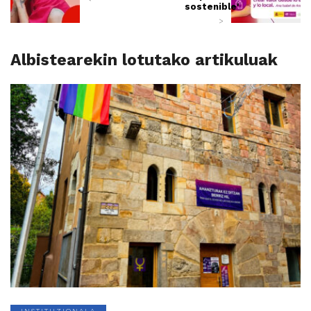
sostenible'
>
Albistearekin lotutako artikuluak
INSTITUZIONALA