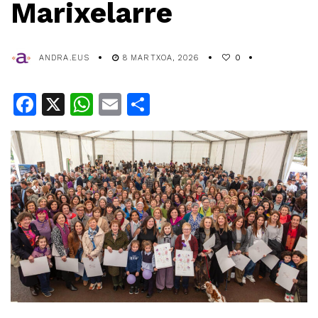
Marixelarre
ANDRA.EUS
8 MARTXOA, 2026
0
Facebook
X
WhatsApp
Email
Share