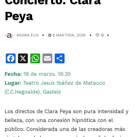
Concierto: Clara
Peya
ANDRA.EUS
8 MARTXOA, 2026
0
Facebook
X
WhatsApp
Email
Share
Fecha:
19 de marzo. 18:30
Lugar:
Teatro Jesús Ibáñez de Matauco
(C.C.Hegoalde). Gasteiz
Los directos de Clara Peya son pura intensidad y
belleza, con una conexión hipnótica con el
público. Considerada una de las creadoras más