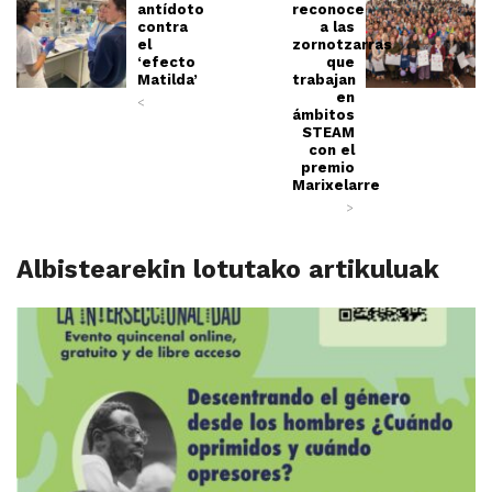
antídoto
reconoce
contra
a las
el
zornotzarras
‘efecto
que
Matilda’
trabajan
en
<
ámbitos
STEAM
con el
premio
Marixelarre
>
Albistearekin lotutako artikuluak