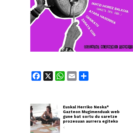
Facebook
X
WhatsApp
Email
Share
Euskal Herriko Neska*
Gazteon Mugimenduak web
gune bat sortu du saretze
prozesuan aurrera egiteko
<