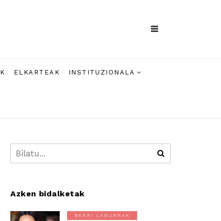
AK
ELKARTEAK
INSTITUZIONALA
Azken bidalketak
BERRI LABURRAK