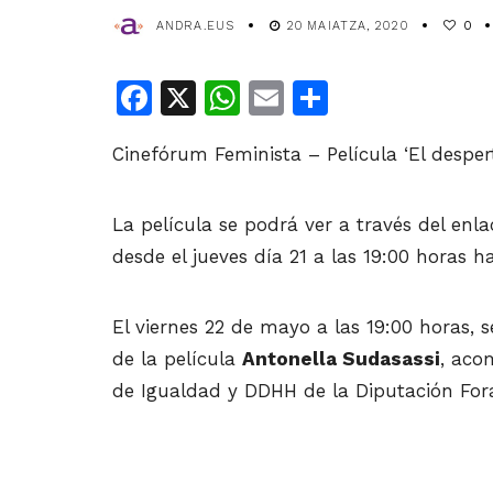
ANDRA.EUS
20 MAIATZA, 2020
0
Facebook
X
WhatsApp
Email
Share
Cinefórum Feminista – Película ‘El desper
La película se podrá ver a través del en
desde el jueves día 21 a las 19:00 horas h
El viernes 22 de mayo a las 19:00 horas, 
de la película
Antonella Sudasassi
, ac
de Igualdad y DDHH de la Diputación Fora