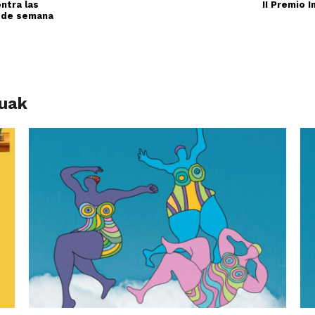
ntra las
II Premio 
n de semana
luak