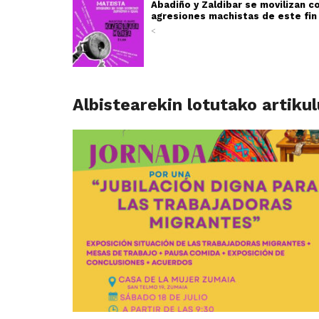
Abadiño y Zaldibar se movilizan co
agresiones machistas de este fi
<
Albistearekin lotutako artiku