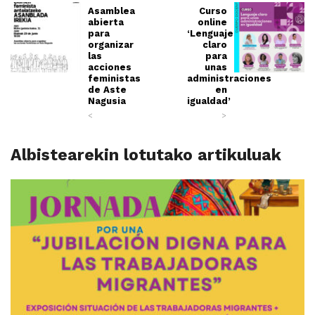
Asamblea
Curso
abierta
online
para
‘Lenguaje
organizar
claro
las
para
acciones
unas
feministas
administraciones
de Aste
en
Nagusia
igualdad’
<
>
Albistearekin lotutako artikuluak