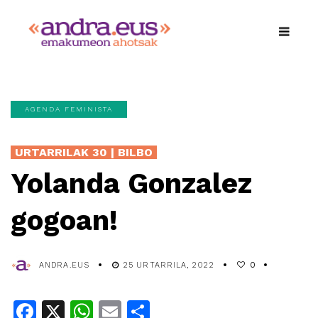
AGENDA FEMINISTA
URTARRILAK 30 | BILBO
Yolanda Gonzalez
gogoan!
ANDRA.EUS
25 URTARRILA, 2022
0
Facebook
X
WhatsApp
Email
Share