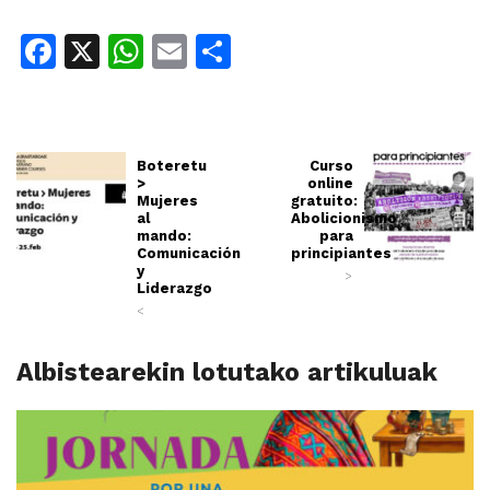
Facebook
X
WhatsApp
Email
Share
Boteretu
Curso
>
online
Mujeres
gratuito:
al
Abolicionismo
mando:
para
Comunicación
principiantes
y
>
Liderazgo
<
Albistearekin lotutako artikuluak