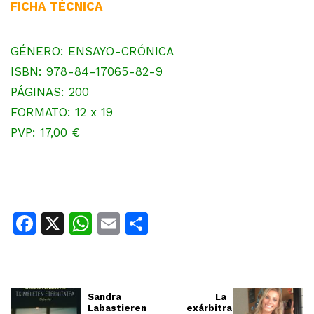
FICHA TÉCNICA
GÉNERO: ENSAYO-CRÓNICA
ISBN: 978-84-17065-82-9
PÁGINAS: 200
FORMATO: 12 x 19
PVP: 17,00 €
Facebook
X
WhatsApp
Email
Share
Sandra
La
Labastieren
exárbitra