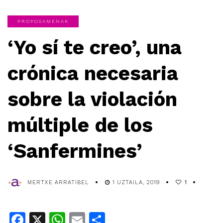
PROPOSAMENAK
‘Yo sí te creo’, una
crónica necesaria
sobre la violación
múltiple de los
‘Sanfermines’
MERTXE ARRATIBEL
1 UZTAILA, 2019
1
Facebook
X
WhatsApp
Email
Share