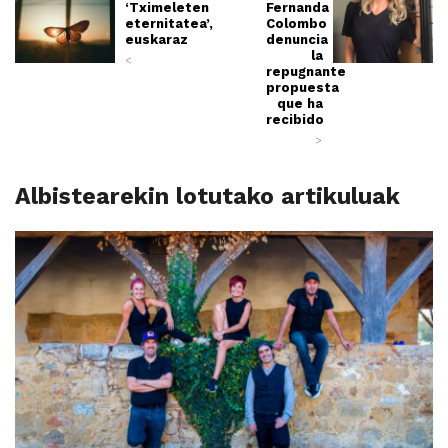
‘Tximeleten
Fernanda
eternitatea’,
Colombo
euskaraz
denuncia
la
<
repugnante
propuesta
que ha
recibido
>
Albistearekin lotutako artikuluak