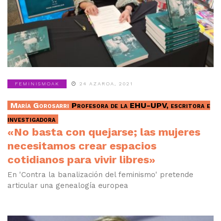
FEMINISMOAK
24 AZAROA, 2021
María Gorosarri
Profesora de la EHU-UPV, escritora e
investigadora
«No basta con quejarse; las mujeres
necesitamos crear espacios
cotidianos para vivir libres»
En 'Contra la banalización del feminismo' pretende
articular una genealogía europea