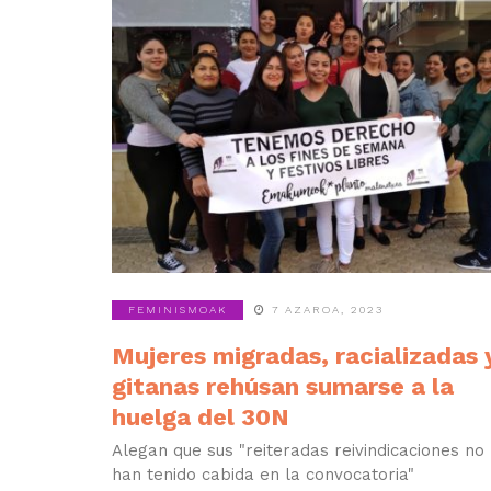
FEMINISMOAK
7 AZAROA, 2023
Mujeres migradas, racializadas 
gitanas rehúsan sumarse a la
huelga del 30N
Alegan que sus "reiteradas reivindicaciones no
han tenido cabida en la convocatoria"