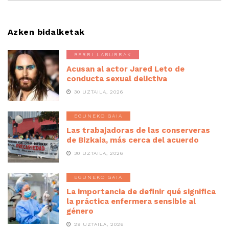
Azken bidalketak
BERRI LABURRAK
Acusan al actor Jared Leto de
conducta sexual delictiva
30 UZTAILA, 2026
EGUNEKO GAIA
Las trabajadoras de las conserveras
de Bizkaia, más cerca del acuerdo
30 UZTAILA, 2026
EGUNEKO GAIA
La importancia de definir qué significa
la práctica enfermera sensible al
género
29 UZTAILA, 2026