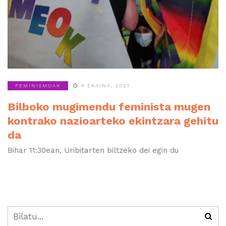
FEMINISMOAK
4 EKAINA, 2021
Bilboko mugimendu feminista mugen
kontrako nazioarteko ekintzara gehitu
da
Bihar 11:30ean, Uribitarten biltzeko dei egin du