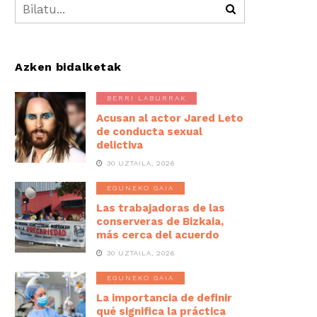
Azken bidalketak
BERRI LABURRAK
Acusan al actor Jared Leto
de conducta sexual
delictiva
30 UZTAILA, 2026
EGUNEKO GAIA
Las trabajadoras de las
conserveras de Bizkaia,
más cerca del acuerdo
30 UZTAILA, 2026
EGUNEKO GAIA
La importancia de definir
qué significa la práctica