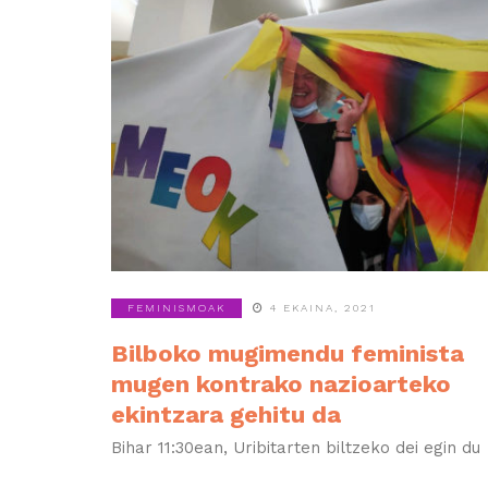
FEMINISMOAK
4 EKAINA, 2021
Bilboko mugimendu feminista
mugen kontrako nazioarteko
ekintzara gehitu da
Bihar 11:30ean, Uribitarten biltzeko dei egin du