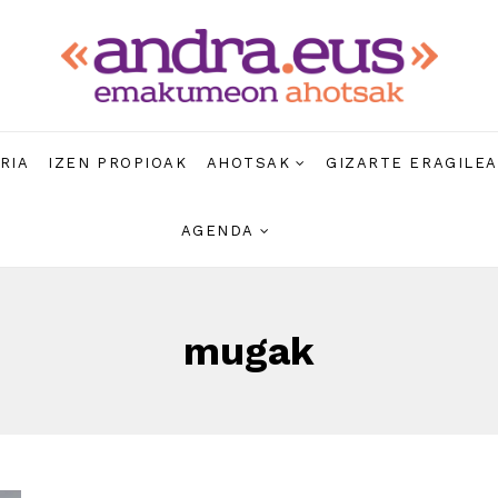
RIA
IZEN PROPIOAK
AHOTSAK
GIZARTE ERAGILE
AGENDA
mugak