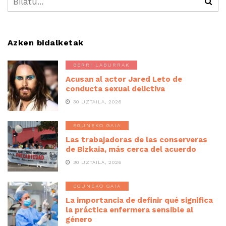
Azken bidalketak
BERRI LABURRAK
Acusan al actor Jared Leto de
conducta sexual delictiva
30 UZTAILA, 2026
EGUNEKO GAIA
Las trabajadoras de las conserveras
de Bizkaia, más cerca del acuerdo
30 UZTAILA, 2026
EGUNEKO GAIA
La importancia de definir qué significa
la práctica enfermera sensible al
género