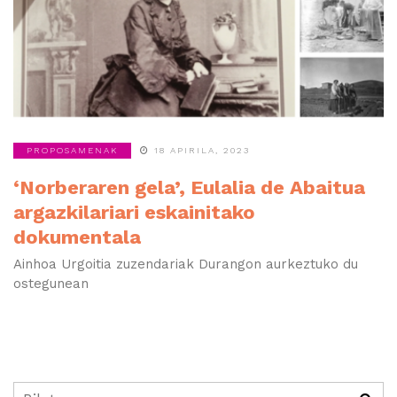
PROPOSAMENAK
18 APIRILA, 2023
‘Norberaren gela’, Eulalia de Abaitua
argazkilariari eskainitako
dokumentala
Ainhoa Urgoitia zuzendariak Durangon aurkeztuko du
ostegunean