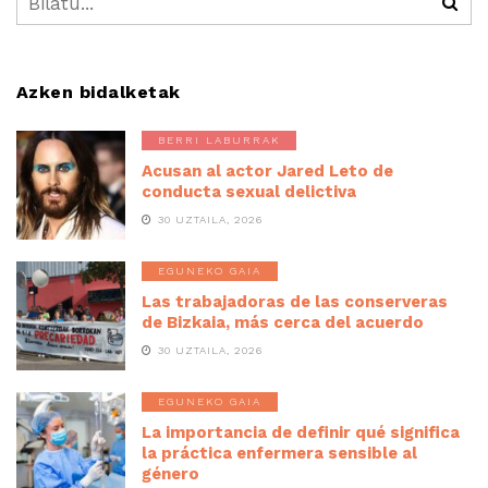
Azken bidalketak
BERRI LABURRAK
Acusan al actor Jared Leto de
conducta sexual delictiva
30 UZTAILA, 2026
EGUNEKO GAIA
Las trabajadoras de las conserveras
de Bizkaia, más cerca del acuerdo
30 UZTAILA, 2026
EGUNEKO GAIA
La importancia de definir qué significa
la práctica enfermera sensible al
género