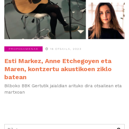
PROPOSAMENAK
16 OTSAILA, 2023
Esti Markez, Anne Etchegoyen eta
Maren, kontzertu akustikoen ziklo
batean
Bilboko BBK Gertutik jaialdian arituko dira otsailean eta
martxoan