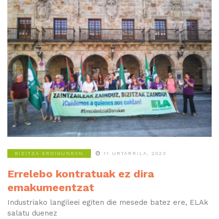
BIZITZA ERDIGUNEAN
11 URTARRILA, 2023
Errelebo kontratuak ez dira
emakumeentzat
Industriako langileei egiten die mesede batez ere, ELAk
salatu duenez