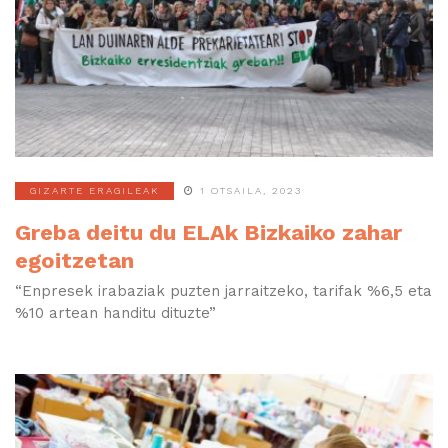
GIZARTE ERAGILEAK
1 OTSAILA, 2023
Greba deitu du ELAk Bizkaiko zahar
egoitzetan
“Enpresek irabaziak puzten jarraitzeko, tarifak %6,5 eta
%10 artean handitu dituzte”