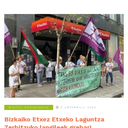
BIZITZA ERDIGUNEAN
2 URTARRILA, 2023
Bizkaiko Etxez Etxeko Laguntza
Zerbitzuko langileek grebari