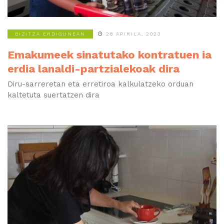
BIZITZA ERDIGUNEAN
28 APIRILA, 2023
Emakumeek sinatutako kontratuen ia
erdia lanaldi-partzialekoak dira
Diru-sarreretan eta erretiroa kalkulatzeko orduan
kaltetuta suertatzen dira