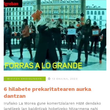
BIZITZA ERDIGUNEAN
13 EKAINA, 2023
6 hilabete prekaritatearen aurka
dantzan
Iruñako La Morea gune komertzialaren H&M dendako
langileek lan baldintzak hobetzeko hitzarmena nahi