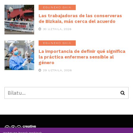
EGUNEKO GAIA
Las trabajadoras de las conserveras
de Bizkaia, más cerca del acuerdo
30 UZTAILA, 2026
EGUNEKO GAIA
La importancia de definir qué significa
la práctica enfermera sensible al
género
29 UZTAILA, 2026
Webgune honek cookieak