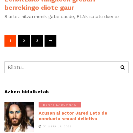
berrekingo diote gaur
8 urtez hitzarmenik gabe daude, ELAk salatu duenez
1
2
3
Azken bidalketak
BERRI LABURRAK
Acusan al actor Jared Leto de
conducta sexual delictiva
30 UZTAILA, 2026