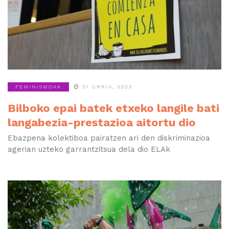
FEMINISMOAK
31 URRIA, 2023
Bilboko epai batek etxeko langile bati
langabezia-prestazioa aitortu dio
Ebazpena kolektiboa pairatzen ari den diskriminazioa
agerian uzteko garrantzitsua dela dio ELAk