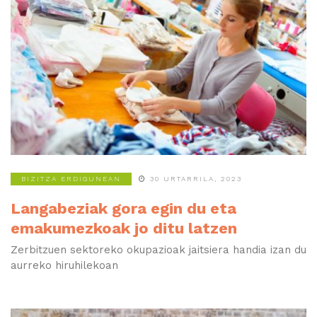
BIZITZA ERDIGUNEAN
30 URTARRILA, 2023
Langabeziak gora egin du eta
emakumezkoak jo ditu latzen
Zerbitzuen sektoreko okupazioak jaitsiera handia izan du
aurreko hiruhilekoan