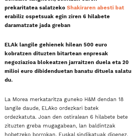
prekaritatea salatzeko
Shakiraren abesti bat
erabiliz ospetsuak egin ziren 6 hilabete
daramatzate jada greban
ELAk langile gehienek hilean 500 euro
kobratzen dituzten bitartean enpresak
negoziazioa blokeatzen jarraitzen duela eta 20
milioi euro dibidenduetan banatu dituela salatu
du.
La Morea merkataritza guneko H&M dendan 18
langile daude, ELAko ordezkari batek
ordezkatuta. Joan den ostiralean 6 hilabete bete
zituzten greba mugagabean, lan baldintzak
hobetzeko borrokan. Euskal sindikatuak dioenez,