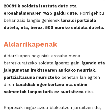
2009tik soldata izoztuta dute eta
erosahalmenaren %25 galdu dute.
Horri gehitu
behar zaio langile gehienek
lanaldi partziala
dutela, eta, beraz, 500 euroko soldata dutela.
Aldarrikapenak
Aldarrikapen nagusiak erosahalmena
berreskuratzeko soldata igoerez gain, i
gande eta
jaiegunetan irekitzearen aurkako neurriak,
partzialtasuna murrizteko
benetan lan egiten
diren
lanaldiak egonkortzea eta online
salmentak lanposturik ez suntsitzea
dira.
Enpresak negoziazioa blokeatzen jarraitzen du,