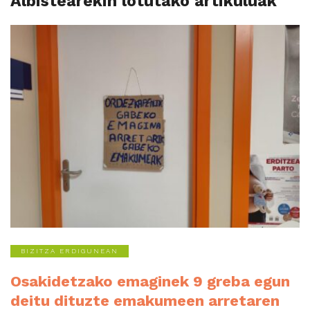
Albistearekin lotutako artikuluak
BIZITZA ERDIGUNEAN
Osakidetzako emaginek 9 greba egun
deitu dituzte emakumeen arretaren