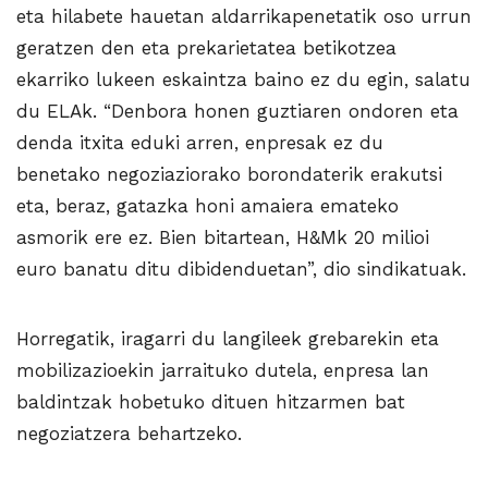
eta hilabete hauetan aldarrikapenetatik oso urrun
geratzen den eta prekarietatea betikotzea
ekarriko lukeen eskaintza baino ez du egin, salatu
du ELAk. “Denbora honen guztiaren ondoren eta
denda itxita eduki arren, enpresak ez du
benetako negoziaziorako borondaterik erakutsi
eta, beraz, gatazka honi amaiera emateko
asmorik ere ez. Bien bitartean, H&Mk 20 milioi
euro banatu ditu dibidenduetan”, dio sindikatuak.
Horregatik, iragarri du langileek grebarekin eta
mobilizazioekin jarraituko dutela, enpresa lan
baldintzak hobetuko dituen hitzarmen bat
negoziatzera behartzeko.