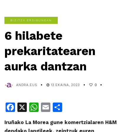
BIZITZA ERDIGUNEAN
6 hilabete
prekaritatearen
aurka dantzan
ANDRA.EUS
13 EKAINA, 2023
0
Facebook
X
WhatsApp
Email
Share
Iruñako La Morea gune komertzialaren H&M
dendako langileek, zeintzuk euren