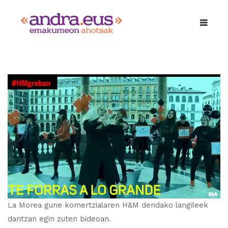
La Morea gune komertzialaren H&M dendako langileek
dantzan egin zuten bideoan.