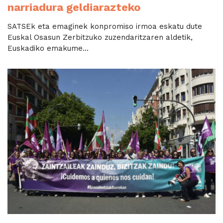
narriadura geldiarazteko
SATSEk eta emaginek konpromiso irmoa eskatu dute
Euskal Osasun Zerbitzuko zuzendaritzaren aldetik,
Euskadiko emakume...