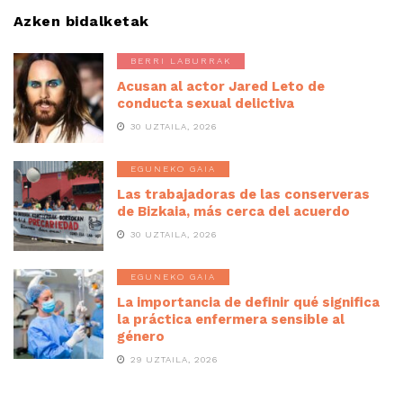
Azken bidalketak
BERRI LABURRAK
Acusan al actor Jared Leto de
conducta sexual delictiva
30 UZTAILA, 2026
EGUNEKO GAIA
Las trabajadoras de las conserveras
de Bizkaia, más cerca del acuerdo
30 UZTAILA, 2026
EGUNEKO GAIA
La importancia de definir qué significa
la práctica enfermera sensible al
género
29 UZTAILA, 2026