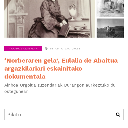
PROPOSAMENAK
18 APIRILA, 2023
‘Norberaren gela’, Eulalia de Abaitua
argazkilariari eskainitako
dokumentala
Ainhoa Urgoitia zuzendariak Durangon aurkeztuko du
ostegunean