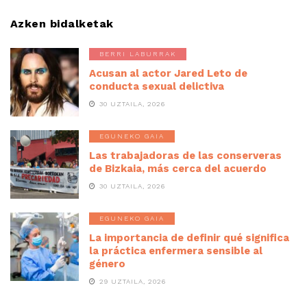
Azken bidalketak
BERRI LABURRAK
Acusan al actor Jared Leto de
conducta sexual delictiva
30 UZTAILA, 2026
EGUNEKO GAIA
Las trabajadoras de las conserveras
de Bizkaia, más cerca del acuerdo
30 UZTAILA, 2026
EGUNEKO GAIA
La importancia de definir qué significa
la práctica enfermera sensible al
género
29 UZTAILA, 2026