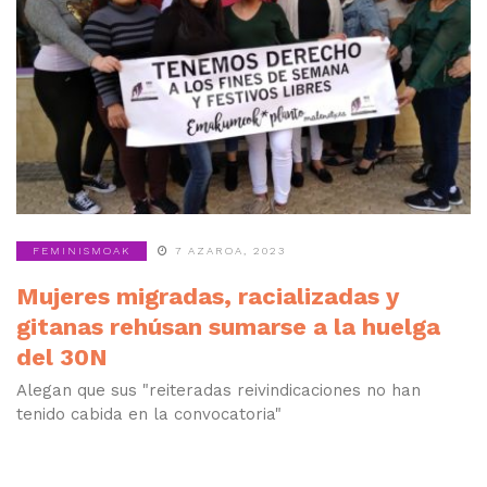
FEMINISMOAK
7 AZAROA, 2023
Mujeres migradas, racializadas y
gitanas rehúsan sumarse a la huelga
del 30N
Alegan que sus "reiteradas reivindicaciones no han
tenido cabida en la convocatoria"