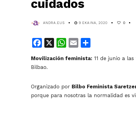
cuidados
ANDRA.EUS
9 EKAINA, 2020
0
Facebook
X
WhatsApp
Email
Share
Movilización feminista:
11 de junio a las
Bilbao.
Organizado por
Bilbo Feminista Saretze
porque para nosotras la normalidad es viol