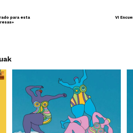
rado para esta
VI Encue
presas»
luak