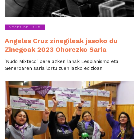
VOCES DEL SUR
Angeles Cruz zinegileak jasoko du
Zinegoak 2023 Ohorezko Saria
'Nudo Mixteco' bere azken lanak Lesbianismo eta
Generoaren saria lortu zuen iazko edizioan