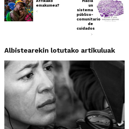
Afrikako
Hacia
emakumea?
un
sistema
<
público-
comunitario
de
cuidados
>
Albistearekin lotutako artikuluak