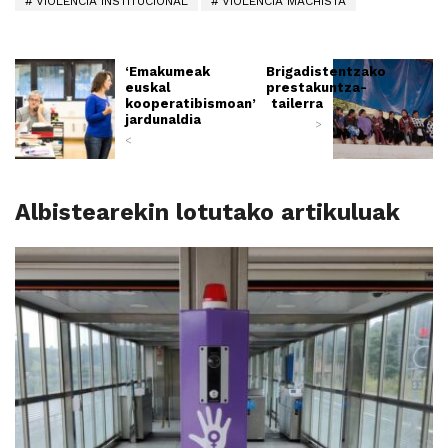
VIOLENCIA INSTITUCIONAL
VIOLENCIA MACHISTA
‘Emakumeak
Brigadistentzako
euskal
prestakuntza-
kooperatibismoan’
tailerra
jardunaldia
>
<
Albistearekin lotutako artikuluak